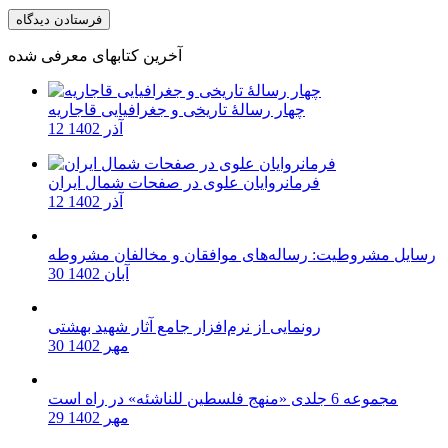
آخرین کتابهای معرفی شده
چهار رسالۀ تاریخی و جغرافیایی قاجاریه
12 آذر 1402
فرمانروایان علوی در صفحات شمال ایران
12 آذر 1402
رسایل مشروطیت: رساله‌های موافقان و مخالفان مشروطه
30 آبان 1402
رونمایی از نرم‌افزار جامع آثار شهید بهشتی
30 مهر 1402
مجموعه 6 جلدی «منهج فلسطین للناشئه» در راه است
29 مهر 1402