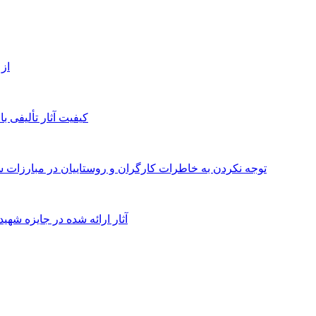
از
کیفیت آثار تألیفی ب
توجه نکردن به خاطرات کارگران و روستاییان در مبارزات س
آثار ارائه شده در جایزه شهی