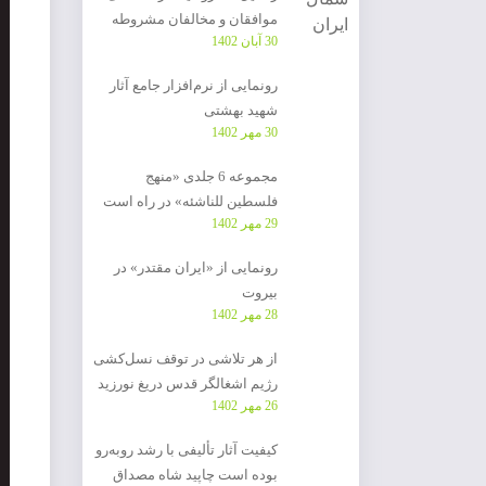
موافقان و مخالفان مشروطه
30 آبان 1402
رونمایی از نرم‌افزار جامع آثار
شهید بهشتی
30 مهر 1402
مجموعه 6 جلدی «منهج
فلسطین للناشئه» در راه است
29 مهر 1402
رونمایی از «ایران مقتدر» در
بیروت
28 مهر 1402
از هر تلاشی در توقف نسل‌کشی
رژیم اشغالگر قدس دریغ نورزید
26 مهر 1402
کیفیت آثار تألیفی با رشد روبه‌رو
بوده است چاپید شاه مصداق