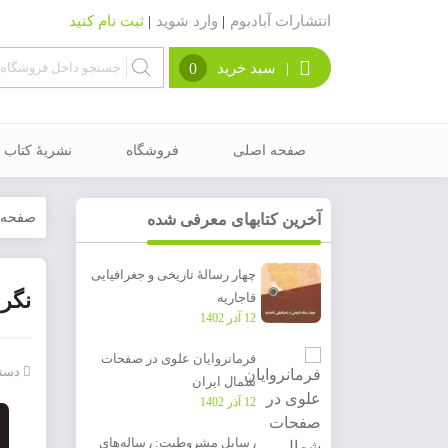
انتشارات آبادبوم
|
وارد شوید
|
ثبت نام کنید
|
سبد خرید
0
صفحه اصلی
فروشگاه
نشریۀ کتاب م
صفحه 
آخرین کتابهای معرفی شده
چهار رسالۀ تاریخی و جغرافیایی
نگرش
قاجاریه
12 آذر 1402
فرمانروایان علوی در صفحات
دسته
شمال ایران
12 آذر 1402
رسایل مشروطیت: رساله‌های