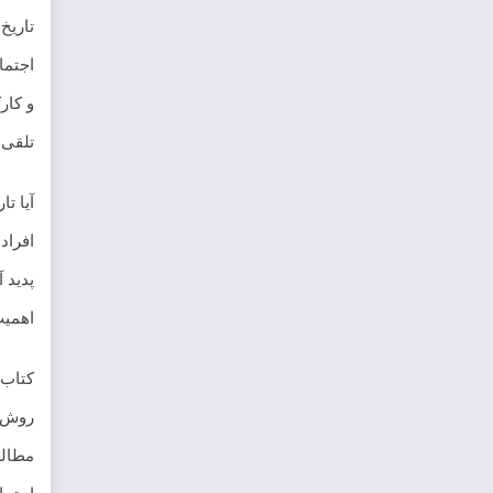
تاریخ
اجتما
و کار
تلقی 
آیا تا
افراد
پدید 
اهمیت
کتاب 
روش‌ش
مطالع