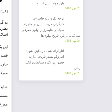
بارز جهاد تبیین است
25 مهر 1402
[ad_1]
توجه نکردن به خاطرات
به گ
کارگران و روستاییان در مبارزات
نظریه
سیاسی علیه رژیم پهلوی معرفی
اسلام
سه کتاب درباره تاریخ پهلوی‌ها
24 مهر 1402
این ی
آثار ارائه شده در جایزه شهید
قصد ن
اندرزگو بستر تاریخی دارند
حضور پررنگ و ستایش‌برانگیز
حاوی 
زنان
معرفی
23 مهر 1402
شاید 
مسلما
مورخ 