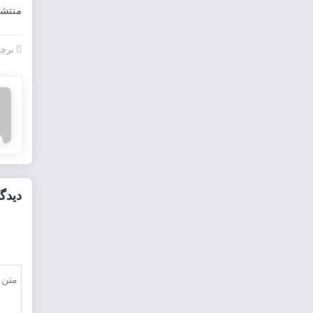
منتشر
برچس
دیدگا