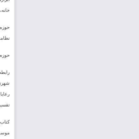
خانه،
حوزه 
نظامی
حوزه 
رابطه
شهرنش
رعایا
تقسیم
کتاب 