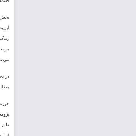
اجتما
ابویو
زندگی
موضوع
می‌شو
در بخ
مطالع
حوزه 
پژوهش
طور ک
ابزار