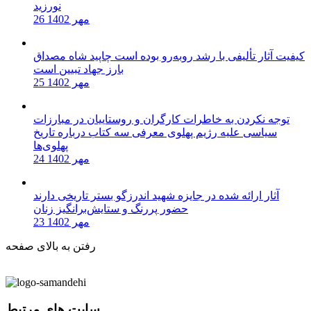
نورزید
26 مهر 1402
کیفیت آثار تألیفی با رشد روبه‌رو بوده است چاپید شاه مصداق
بارز جهاد تبیین است
25 مهر 1402
توجه نکردن به خاطرات کارگران و روستاییان در مبارزات
سیاسی علیه رژیم پهلوی معرفی سه کتاب درباره تاریخ
پهلوی‌ها
24 مهر 1402
آثار ارائه شده در جایزه شهید اندرزگو بستر تاریخی دارند
حضور پررنگ و ستایش‌برانگیز زنان
23 مهر 1402
رفتن به بالای صفحه
سایت های مرتبط