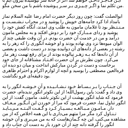
ایـن فـاجـر داخـل خواهم شد اگر از خانه سر نپوشیده بیرون آیم با
من تکلم نما و اگـر چـیـزی بـر سـر پـوشیده باشم با من سخن مگو.
ابوالصلت گفت: چون روز دیگر حضرت امام رضا علیه السلام نماز
بامداد ادا کرد جامه‌های خویش را پوشید و در محراب نـشـسـت و
مـنـتـظر بود تا غلامان مامون به طلب وی آمدند، آنگاه کفش خود را
پوشید و ردای مـبـارک خود را بر دوش افکند و به مجلس مامون
درآمد و من در خدمت آن حضرت بودم. در آن وقت طبقی چند از
الوان میوه‌ها نزد وی نهاده بودند و او خوشه انگوری را که زهر را به
رشته در بعضی از دانه‌های آن دوانیده بودند در دست داشت و بعضی
از آن دانه‌ها که بـه زهـر نیالوده بودند از برای رفع تهمت زهر مار
می‌کرد. چون نظرش بر آن حضرت افـتـاد مشتاقانه از جای خود
برخاست و دست در گردن مبارکش انداخت و میان دو دیده آن
قره‌العین مصطفی را بوسید و آنچه از لوازم اکرام و احترام ظاهری
بود دقیقه‌ای فرو نگذاشت.
آن جـنـاب را بـر بـسـاط خـود نـشـانـیـده و آن خـوشـه انگور را به
وی داد و گفت: یابن رسول‌اللّه! از این نکوتر انگور ندیده‌ام، حضرت
فرمود که شاید انگور بهشت از این نکوتر باشد، مامون گفت: از این
انگور تناول نما، حضرت فرمود که مرا از خوردن این انـگـور مـعـاف
دار. مـامـون مـبـالغـه بـسـیـار کـرد و گـفـت البـتـه مـی‌بـایـد
تـنـاول کرد مگر مرا متهم می‌داری با این همه اخلاص که از من
مشاهده می‌کنی، این چه گـمان‌هاست که به من می‌بری و آن خوشه
انگور را گرفته دانه چند از آن خورد باز به دست آن جناب داد و