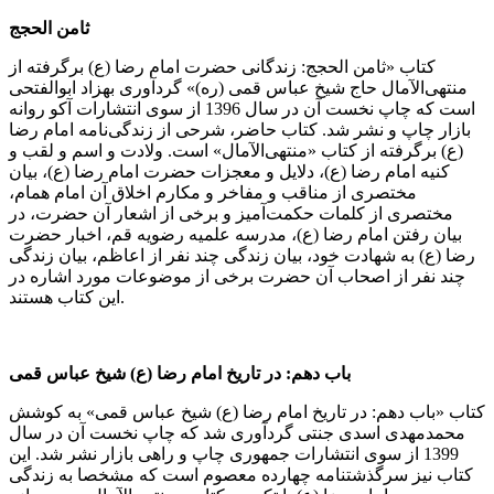
ثامن الحجج
کتاب «ثامن الحجج: زندگانی حضرت امام رضا (ع) برگرفته از
منتهی‌الآمال حاج شیخ عباس قمی (ره)» گردآوری بهزاد ابوالفتحی
است که چاپ نخست آن در سال 1396 از سوی انتشارات آکو روانه
بازار چاپ و نشر شد. کتاب حاضر، شرحی از زندگی‌نامه امام رضا
(ع) برگرفته از کتاب «منتهی‌الآمال» است. ولادت و اسم و لقب و
کنیه امام رضا (ع)، دلایل و معجزات حضرت امام رضا (ع)، بیان
مختصری از مناقب و مفاخر و مکارم اخلاق آن امام همام،
مختصری از کلمات حکمت‌آمیز و برخی از اشعار آن حضرت، در
بیان رفتن امام رضا (ع)، مدرسه علمیه رضویه قم، اخبار حضرت
رضا (ع) به شهادت خود، بیان زندگی چند نفر از اعاظم، بیان زندگی
چند نفر از اصحاب آن حضرت برخی از موضوعات مورد اشاره در
این کتاب هستند.
باب دهم: در تاریخ امام رضا (ع) شیخ عباس قمی
کتاب «باب دهم: در تاریخ امام رضا (ع) شیخ عباس قمی» به کوشش
محمدمهدی اسدی جنتی گردآوری شد که چاپ نخست آن در سال
1399 از سوی انتشارات جمهوری چاپ و راهی بازار نشر شد. این
کتاب نیز سرگذشتنامه چهارده معصوم است که مشخصا به زندگی