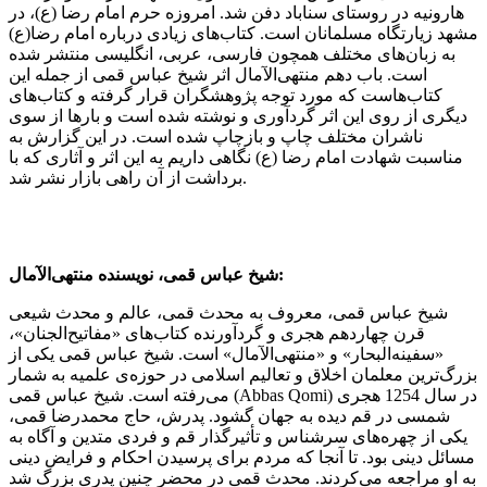
هارونیه در روستای سناباد دفن شد. امروزه حرم امام رضا (ع)، در
مشهد زیارتگاه مسلمانان است. کتاب‌های زیادی درباره امام رضا(ع)
به زبان‌های مختلف همچون فارسی،‌ عربی، انگلیسی منتشر شده
است. باب دهم منتهی‌الآمال اثر شیخ عباس قمی از جمله این
کتاب‌هاست که مورد توجه پژوهشگران قرار گرفته و کتاب‌های
دیگری از روی این اثر گردآوری و نوشته شده است و بارها از سوی
ناشران مختلف چاپ و بازچاپ شده است. در این گزارش به
مناسبت شهادت امام رضا (ع) نگاهی داریم به این اثر و آثاری که با
برداشت از آن راهی بازار نشر شد.
شیخ عباس قمی، نویسنده منتهی‌الآمال:
شیخ عباس قمی، معروف به محدث قمی، عالم و محدث شیعی
قرن چهاردهم هجری و گردآورنده‌ کتاب‌های «مفاتیح‌‌الجنان»،
«سفینه‌‌البحار» و «منتهی‌‌الآمال» است. شیخ عباس قمی یکی از
بزرگ‌ترین معلمان اخلاق و تعالیم اسلامی در حوزه‌ی علمیه به شمار
می‌رفته است. شیخ عباس قمی (Abbas Qomi) در سال 1254 هجری
شمسی در قم دیده به جهان گشود. پدرش، حاج محمدرضا قمی،
یکی از چهره‌های سرشناس و تأثیرگذار قم و فردی متدین و آگاه به
مسائل دینی بود. تا آنجا که مردم برای پرسیدن احکام و فرایض دینی
به او مراجعه می‌کردند. محدث قمی در محضر چنین پدری بزرگ شد