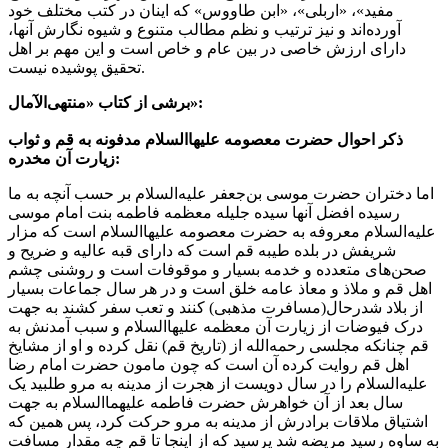
مفید»، «اربلی»، «ابن طاووس» كه اینان در كتب مختلف خود
آورده‌اند و نیز ترتیب و نظم مطالب متنوع و شیوه نگارش آنها،
دارای ارزش خاصی در بین عام و خاص است و این مهم بر اهل
تحقیق پوشیده نیست.
برشی از کتاب «منتهی‌الآمال»:
ذکر احوال حضرت معصومه علیهاالسلام مدفونه به قم و ثواب
زیارت آن مخدره:
اما دختران حضرت موسی بن‌جعفر علیه‌السلام بر حسب آنچه به ما
رسیده افضل آنها سیده جلیله معظمه فاطمه بنت امام موسی‌
علیه‌السلام معروفه به حضرت معصومه علیها‌السلام است که مزار
شریفش در بلده طیبه قم است که دارای قبه عالیه و ضریح و
صحن‌های متعدده و خدمه بسیار و موقوفات است و روشنی چشم
اهل قم و ملاذ و معاذ عامه خلق است و در هر سال جماعات بسیار
از بلاد شدرحال(مسافرت مذهبی) کنند و تعب سفر کشند به جهت
درک فیوضات از زیارت آن معظمه علیهاالسلام و سبب آمدنش به
قم چنانکه مجلسی رحمه‌الله از (تاریخ قم) نقل کرده و او از مشایخ
اهل قم روایت کرده آن است که چون مامون حضرت امام رضا
علیه‌السلام را در سال دویست از هجرت از مدینه به مرو طلبید یک
سال بعد از آن خواهرش حضرت فاطمه علیهماالسلام به جهت
اشتیاق ملاقات برادرش از مدینه به مرو حرکت کرد، پس همین که
به ساوه رسید مریضه شد پرسید که از اینجا تا قم چه مقدار مسافت