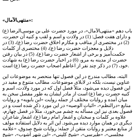
«منتهی‌‌الآمال»:
باب دهم «منتهی‌‌الآمال»، در مورد حضرت علی بن موسی‌الرضا (ع)
و دارای هفت فصل: (1) در ولادت و اسم و لقب و كنیه آن حضرت،
(2) در مختصری از مناقب و مكارم اخلاق حضرت رضا (ع)، (3) در
دلایل و معجزات حضرت رضا (ع)، (4) مختصری از كلمات
حكمت‌آمیز و برخی از اشعار حضرت رضا (ع)، (5) در بیان رفتن
حضرت از مدینه به مرو، (6) در اخبار حضرت رضا (ع) به شهادت
خود، (7) در ذكر چند نفر از اعاظم اصحاب حضرت رضا (ع) است.
البته، مطالب مندرج در این فصول تنها منحصر به موضوعات این
عناوین نیست، بلكه در لابلای موضوعات. مطالب متنوع و مفید در
این فصول دیده می‌شود، مثلاً فصل اول كه در مورد ولادت، اسم و
كنیه حضرت رضا (ع) است از مادر ایشان به طور مفصل سخن به
میان آمده و روایات مختلف از جمله روایت «ابن‌ بابویه» و روایات
منابع «درالنظم»، «اثبات ‌الوصیه» در این مورد ذكر شده است و در
فصول بعدی نیز این مسأله به چشم می‌خورد، مثلاً در فصل چهارم،
علاوه بر كلمات و سخنان و اشعار امام رضا (ع)، اشعار شاعران
دیگری در همان موارد دیده می‌شود. این اثر به دلایل استفاده مولف
از منابع معتبر و روایات متقن از جمله: روایات شیخ صدوق، «علامه
مجلسی»، «طبرسی»، «شیخ كلینی»، «ابن شهر آشوب»، «شیخ