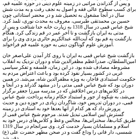
و پس از گذراندن مراتبی در زمینه‌ علوم دینی در حوزه‌ علمیه‌ قم،
برای کسب سطوح عالی فقه و اصول به نجف رفت و به مدت شش
سال در آنجا مشغول به تحصیل شد و در محضر استادانی چون
حسین بن محمدتقی طبرسی، معروف به محدث نوری، تلمذ کرد.
شیخ عباس قمی در سال 1318 به زیارت خانه‌ خدا شتافت و پس از
مدتی به ایران بازگشت و تا آخر عمر در قم زندگی کرد. هنگام
بازگشت به قم بود که آیت‌الله عبدالکریم حائری یزدی وی را برای
آموزش علوم گوناگون دینی به حوزه‌ علمیه‌ قم فراخواند.
بازگشت شیخ عباس قمی به ایران با روی کار آمدن علی‌اصغر خان
امین‌السلطان، صدراعظم مظفرالدین شاه و دوران نزدیک به انقلاب
مشروطه مصادف شده بود. در این زمان، فلسفه و تفکر سیاسی
غربی در کشور بسیار نفوذ کرده بود و باعث اعتراض مردم به
حکومت استبدادی قاجار، به ویژه مظفرالدین شاه، می‌شد. در همین
دوران بود که شیخ عباس قمی مدتی را در مشهد گذراند و در آنجا و
در کلاس‌های درس اخلاقش که در مدرسه‌ میرزا جعفر برگزار
می‌شد، به شِکوه از جور و استبداد حکام زمانه پرداخت. شیخ عباس
قمی، در دوران تدریس خود، شاگردان زیادی در حوزه‌ دین و حدیث
پرورش داد که هر کدام از آنها بعدها خود به استادی در زمینه‌
گسترش آیین اسلامی تبدیل شدند. مرحوم شیخ عباس قمی از
طریق کتاب‌ها، سخنرانی‌ها، مجالس وعظ و کلاس‌های درس خود به
اسلام و مسلمانان بسیار خدمت کرد. وی سرانجام در سال 1319
شمسی، دار فانی را وداع گفت و در صحن مطهر حضرت علی (ع)
دفن شد.