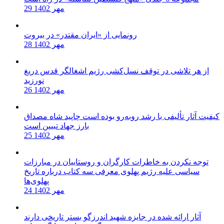
29 مهر 1402
رونمایی از «ایران مقتدر» در بیروت
28 مهر 1402
از هر تلاشی در توقف نسل‌کشی رژیم اشغالگر قدس دریغ
نورزید
26 مهر 1402
کیفیت آثار تألیفی با رشد روبه‌رو بوده است چاپید شاه مصداق
بارز جهاد تبیین است
25 مهر 1402
توجه نکردن به خاطرات کارگران و روستاییان در مبارزات
سیاسی علیه رژیم پهلوی معرفی سه کتاب درباره تاریخ
پهلوی‌ها
24 مهر 1402
آثار ارائه شده در جایزه شهید اندرزگو بستر تاریخی دارند