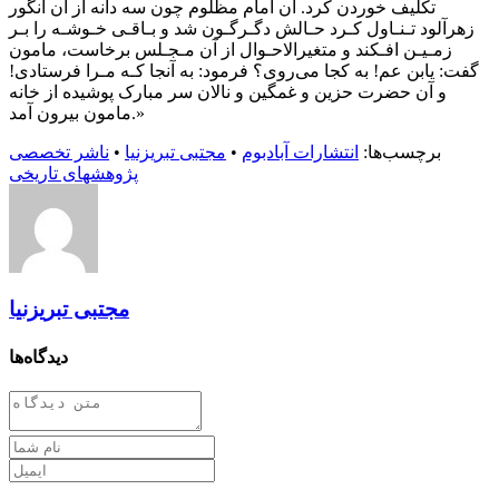
تکلیف خوردن کرد. آن امام مظلوم چون سه دانه از آن انگور
زهرآلود تـنـاول کـرد حـالش دگـرگـون شد و بـاقـی خـوشـه را بـر
زمـیـن افـکند و متغیرالاحـوال از آن مـجـلس برخاست، مامون
گفت: یابن عم! به کجا می‌روی؟ فرمود: به آنجا کـه مـرا فرستادی!
و آن حضرت حزین و غمگین و نالان سر مبارک پوشیده از خانه
مامون بیرون آمد.»
برچسب‌ها:
انتشارات آبادبوم
•
مجتبی تبریزنیا
•
ناشر تخصصی
پژوهشهای تاریخی
مجتبی تبریزنیا
دیدگاه‌ها