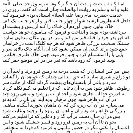
«امـا کـیـفـیـت شـهـادت آن جـگـر گـوشـه رسـول خدا صلی‌ اللّه
علیه و آله و سلم به روایت ابوالصلت چنان است که گفت: روزی در
خدمت حضرت امام رضا علیه السلام ایستاده بودم فـرمـود کـه
داخل قبه هارون‌الرشید شو از چهار جانب قبر او از هر جانب یک کف
خاک بیاور، چـون آوردم آن خـاک را کـه از پـس و پـشـت او
بـرداشته بودم بویید و انداخت و فرمود که مـامـون خواهد خواست
که قبر پدر خود را قبله قبر من کند و مرا در این مکان مدفون سازد.
سـنـگ سـخـت بزرگی ظاهر شود که هر چه کلنگ است در خراسان
جمع شود برای کندن آن ممکن نشود کند آن، آنگاه خاک بالای سر و
پایی پا را استشمام کرد و چنین فرمود، چون خاک طـرف قبله را
بویید فرمود: که زود باشد که قبر مرا در این موضع حفر کنید.
پس امر کـن ایـشان را که هفت درجه به زمین فرو برند و لحد آن را
دو ذراع و شبری سازند که حق تـعـالی چندان که خواهد آن را گشاده
سازد و باغی از باغستان‌های بهشت گرداند آنگاه از جانب سر
رطوبتی ظاهر شود پس به آن دعایی که ترا تعلیم می‌کنم تکلم کن تا
به قدرت خدا آب جاری شود و لحد از آب پر شود و ماهی ریزه چند
در آن آب ظاهر شود چون ماهیان پدید آیند این نان را که به تو
می‌سپارم در آن آب ریزه کن که آن ماهیان بخورند آنـگـاه مـاهـی
بـزرگـی ظـاهـر شـود و آن مـاهـیـان ریـزه را برچیند و غایب شود
پس ‍در آن حـال دست بر آب گذار و دعایی که ترا تعلیم می‌کنم
بخوان تا آن آب به زمین فرو رود و قـبـر خـشـک شـود و ایـن
اعـمـال را نکنی مگر در حضور مامون و فرمود که فردا به مـجـلس