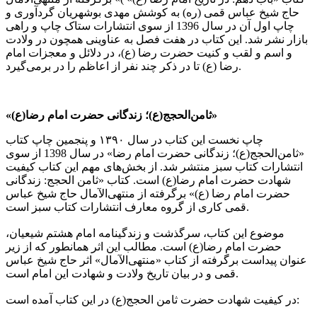
حاج شیخ عباس قمی (ره) به کوشش مهدی بوشهریان گردآوری و
چاپ اول آن در سال 1396 از سوی انتشارات ستاک چاپ و راهی
بازار نشر شد. این کتاب در هفت فصل به عناوینی همچون در ولادت
و اسم و لقب و کنیت حضرت رضا (ع)، در دلائل و معجزات امام
رضا (ع) تا در ذکر چند نفر از اعاظم را در برمی‌گیرد.
«ثامن‌الحجج(ع)؛ زندگانی حضرت امام رضا(ع)»
چاپ نخست این کتاب در سال ۱۳۹۰ و پنجمین چاپ کتاب
«ثامن‌الحجج(ع)؛ زندگانی حضرت امام رضا» در سال 1398 از سوی
انتشارات کتاب سبز منتشر شد. از بخش‌های مهم این کتاب کیفیت
شهادت حضرت امام رضا(ع) است. کتاب «ثامن الحجج: زندگانی
حضرت امام رضا (ع)» برگرفته از منتهی‌الآمال حاج شیخ عباس
قمی کاری از گروه معارف انتشارات کتاب سبز است.
موضوع این کتاب، سرگذشت و زندگینامه امام هشتم شیعیان،
حضرت امام رضا(ع) است. مطالب این اثر همانطور که از زیر
عنوان پیداست برگرفته از کتاب «منتهی‌الآمال» اثر حاج شیخ عباس
قمی و در بیان تاریخ ولادت و شهادت این امام است.
در کیفیت شهادت حضرت ثامن الحجج(ع) در این کتاب آمده است: