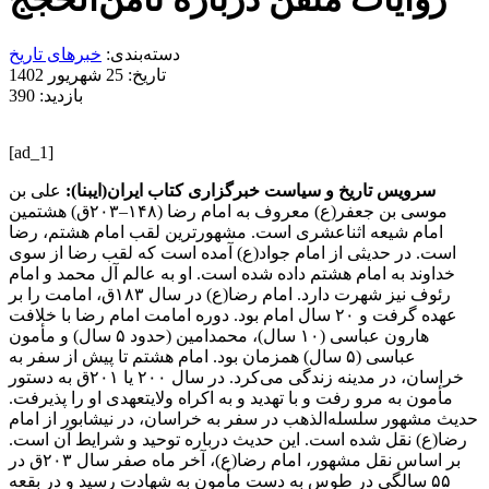
دسته‌بندی:
خبرهای تاریخ
تاریخ: 25 شهریور 1402
بازدید: 390
[ad_1]
سرویس تاریخ و سیاست خبرگزاری کتاب ایران(ایبنا):
علی بن
موسی بن جعفر(ع) معروف به امام رضا (۱۴۸–۲۰۳ق) هشتمین
امام شیعه اثناعشری است. مشهورترین لقب امام هشتم، رضا
است. در حدیثی از امام جواد(ع) آمده است که لقب رضا از سوی
خداوند به امام هشتم داده شده است. او به عالم آل محمد و امام
رئوف نیز شهرت دارد. امام رضا(ع) در سال ۱۸۳ق، امامت را بر
عهده گرفت و ۲۰ سال امام بود. دوره امامت امام رضا با خلافت
هارون عباسی (۱۰ سال)، محمدامین (حدود ۵ سال) و مأمون
عباسی (۵ سال) همزمان بود. امام هشتم تا پیش از سفر به
خراسان، در مدینه زندگی می‌کرد. در سال ۲۰۰ یا ۲۰۱ق به دستور
مأمون به مرو رفت و با تهدید و به اکراه ولایتعهدی او را پذیرفت.
حدیث مشهور سلسله‌الذهب در سفر به خراسان، در نیشابور از امام
رضا(ع) نقل شده است. این حدیث درباره توحید و شرایط آن است.
بر اساس نقل مشهور، امام رضا(ع)، آخر ماه صفر سال ۲۰۳ق در
۵۵ سالگی در طوس به دست مأمون به شهادت رسید و در بقعه