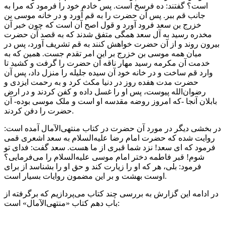
است؟ گفتند: ده فرسخ است. پس خادم خود را فرمود که مرا به
جانب قم ببر. پس آن حضرت را به قم آورد و در خانه موسی بن
خزرج بن سعد فرود آورد و قول اصح آن است که چون خبر آن
مخدره رسید به آل سعد همگی متفق شدند که به قصد آن حضرت
بیرون روند و از آن حضرت خواهش کنند به قم تشریف آورد، پس در
میان همه موسی بن خزرج بر این امر تقدم جست. همین که به
خدمت آن مکرمه رسید مهار ناقه آن حضرت را گرفت و کشید تا
وارد قم ساخت و در خانه خود آن سیده جلیله را منزل داد، پس آن
حضرت مدت هفده روز در دنیا مکث کرد و به رحمت ایزدی و
رضوان‌الله پیوست، پس او را غسل داده و کفن کردند و در ارض
بابلان آنجا -که امروز روضه مقدسه او است و ملک موسی بوده- آن
حضرت را دفن کردند.
در بخشی دیگر در مورد آن حضرت در کتاب منتهی‌الآمال آمده است:
روایت شده که حضرت امام رضا علیه‌السلام به سعد اشعری قمی
فرمود که ای سعد! نزد شما قبری از ما هست. سعد گفت: فدای تو
شوم! قبر فاطمه دختر امام موسی علیه‌السلام را می‌فرمایی؟
فرمود: بلی، هر که او را زیارت کند و حق او را بشناسد از برای
اوست بهشت و بر این مضمون روایات بسیار است.
در ادامه این گزارش به بررسی چند کتاب می‌پردازیم که برگرفته از
باب دهم کتاب «منتهی‌الآمال» است: