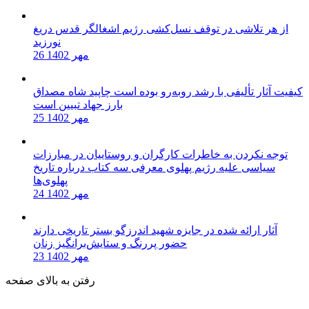
از هر تلاشی در توقف نسل‌کشی رژیم اشغالگر قدس دریغ
نورزید
26 مهر 1402
کیفیت آثار تألیفی با رشد روبه‌رو بوده است چاپید شاه مصداق
بارز جهاد تبیین است
25 مهر 1402
توجه نکردن به خاطرات کارگران و روستاییان در مبارزات
سیاسی علیه رژیم پهلوی معرفی سه کتاب درباره تاریخ
پهلوی‌ها
24 مهر 1402
آثار ارائه شده در جایزه شهید اندرزگو بستر تاریخی دارند
حضور پررنگ و ستایش‌برانگیز زنان
23 مهر 1402
رفتن به بالای صفحه