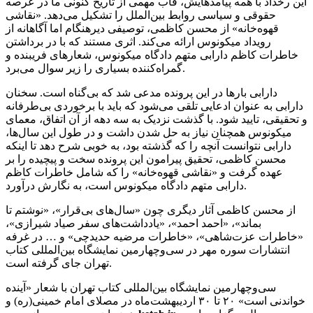
این رخداد با همه پیامدهایش، قاب مهمی از تاریخ کنونی ما در عرصه
حقوقی و سیاسی روابط بین‌الملل را تشکیل می‌دهد. «نقاشی
قهوه‌خانه» از محسن کاظمی، توصیفی دیرهنگام اما آگاهانه از
رویداد میکونوس ارائه می‌کند. اثری مستند که با در برداشتن
خاطرات کاظم دارابی متهم دادگاه میکونوس، شعارهای فریبنده و
گمراه‌کننده‌ بسیاری را زیر سوال می‌برد.
دارابی بارها در این پرونده مدعی شد که بی‌گناه است. سخنان
دارابی به عنوان ادعایی تلقی می‌شود که باید با برخوردی بی‌طرفانه
و تحقیقی، تایید شود. با گذشت نزدیک به سه دهه از آن اتفاق، معمای
میکونوس همچنان نیاز به حل شدن داشت و در طول این سال‌ها،
دارابی نتوانست آنچه را که گذشته بود، به خوبی شرح دهد تا اینکه
محسن کاظمی، تحقیق پیرامون این پرونده سخت و پیچیده را بر
عهده گرفت و «نقاشی قهوه‌خانه» را که شامل خاطرات کاظم
دارابی متهم دادگاه میکونوس است، به نگارش درآورد.
از محسن کاظمی آثار دیگری چون «سال‌های بی‌قرار»، «نوشتم تا
بماند»، «احمد احمد»، «یادداشت‌های سفر صیاد شیرازی»،
«خاطرات عزت‌شاهی»، «خاطرات مرضیه حدیدچی» و … در غرفه
انتشارات سوره مهر در سی‌وچهارمین نمایشگاه بین‌المللی کتاب
تهران جای گرفته است.
سی‌وچهارمین نمایشگاه بین‌المللی کتاب تهران با شعار «آینده
خواندنی است» ۲۰ تا ۳۰ اردیبهشت‌ماه در مصلای امام خمینی‌(ره) و