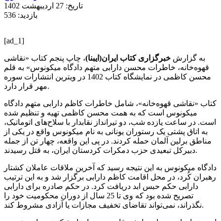
تاریخ: 27 اردیبهشت 1402
بازدید: 536
[ad_1]
به گزارش
خبرگزاری کتاب ایران(ایبنا)
، چاپ پنجم کتاب «نقاشی
قهوه‌خانه، خاطرات محسن دارابی متهم دادگاه میکونوس» به قلم
محسن کاظمی در نمایشگاه کتاب 1402 در ویترین انتشارات سوره
مهر قرار دارد.
کتاب «نقاشی قهوه‌خانه»، شامل خاطرات کاظم دارابی متهم دادگاه
میکونوس است که به همت محسن کاظمی تهیه و تنظیم شده
است. در ساعت یازده شب، دو تیرانداز نقابدار با سلاح‌های اتوماتیک،
به اتاق پشتی یک رستوران یونانی به نام میکونوس واقع در یکی از
مناطق برلین آلمان حمله کردند. در پی این واقعه، چهار تن از جمله
دبیرکل تبعیدی حزب دمکرات کردستان ایران، به قتل رسیدند.
دادگاه میکونوس به این نتیجه رسید که آخرین ملاقات عاملان کشتار
رهبران کُرد، در محل اقامت کاظم دارابی برگزار شد و به این ترتیب
دارابی حکم حبس ابد دریافت کرد. در حکم صادره برای دارابی
تصریح شده بود که وی تا 25 سال از دوران محکومیت خود را
نگذراند، نمی‌تواند تقاضای تخفیف مجازات یا آزادی مشروط کند.