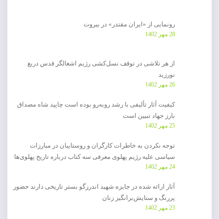
رونمایی از «ایران مقتدر» در بیروت
28 مهر 1402
از هر تلاشی در توقف نسل‌کشی رژیم اشغالگر قدس دریغ
نورزید
26 مهر 1402
کیفیت آثار تألیفی با رشد روبه‌رو بوده است چاپید شاه مصداق
بارز جهاد تبیین است
25 مهر 1402
توجه نکردن به خاطرات کارگران و روستاییان در مبارزات
سیاسی علیه رژیم پهلوی معرفی سه کتاب درباره تاریخ پهلوی‌ها
24 مهر 1402
آثار ارائه شده در جایزه شهید اندرزگو بستر تاریخی دارند حضور
پررنگ و ستایش‌برانگیز زنان
23 مهر 1402