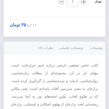
تعداد
سرزمین
آفتاب
بامدادان
(پژوهش
و
۳۵۰,۰۰۰
تومان
نظری
نام
شناختی)
عدد
توضیحات
توضیحات تکمیلی
نظرات (0)
کتاب حاضر تحقیقی تاریخی درباره اسم «برازجان» است.
مؤلف اثر در آن، مجموعه‌ای از مطالب زبان‌شناسی،
روان‌شناسی، ادبیات و مردم‌شناسی را گردآوری کرده است.
برازجان به معنی سرزمین آفتاب بامدادی است؛ یعنی مکانی
که در طلوع آفتاب، اولین اشعه‌های نور به آنجا می‌رسد.
ریشه‌یابی لغت برازجان از پهلوی اشکانی و اوستایی، برازجان