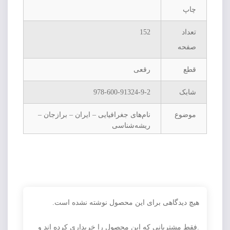
چاپ
تعداد
152
صفحه
قطع
رقعی
شابک
978-600-91324-9-2
موضوع
نام‌های جغرافیایی – ایران – برازجان –
ریشه‌شناسی
هیچ دیدگاهی برای این محصول نوشته نشده است.
.فقط مشتریانی که این محصول را خریداری کرده اند و