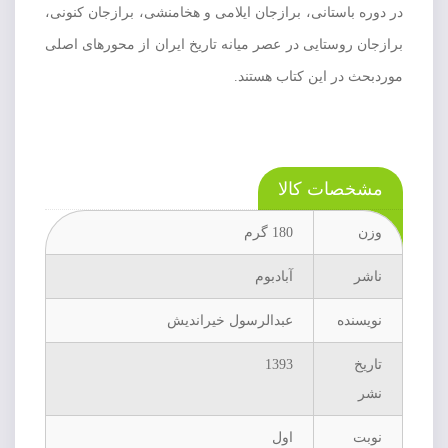
در دوره باستانی، برازجان ایلامی و هخامنشی، برازجان کنونی،
برازجان روستایی در عصر میانه تاریخ ایران از محورهای اصلی
موردبحث در این کتاب هستند.
مشخصات کالا
وزن
180 گرم
ناشر
آبادبوم
نویسنده
عبدالرسول خیراندیش
تاریخ
1393
نشر
نوبت
اول